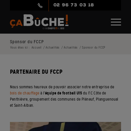
02 96 73 03 18
Sponsor du FCCP
Vous êtes ici :
Accueil
/
Actualités
/
Actualités
/
Sponsor du FCCP
PARTENAIRE DU FCCP
Nous sommes heureux de pouvoir associer notre entreprise de
bois de chauffage
à l’
équipe de football U15
du F.C Côte de
Penthièvre, groupement des communes de Pléneuf, Planguenoual
et Saint-Alban.