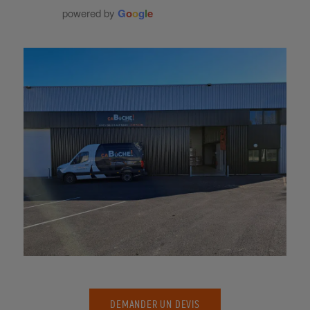
powered by
G
o
o
g
l
e
DEMANDER UN DEVIS